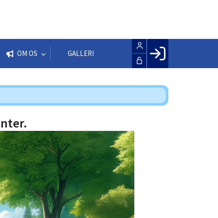
OM OS
GALLERI
Facebook login
Husk mig
Glemt password
nter.
Opret profil
LOG IND