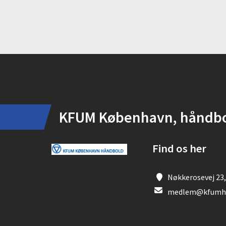
Instagram
KFUM København, håndb
Find os her
Nøkkerosevej 23,
medlem@kfumha