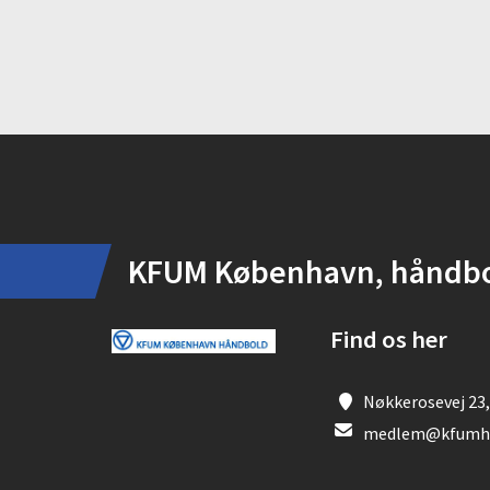
Instagram
KFUM København, håndb
Find os her
Nøkkerosevej 23,
medlem@kfumha