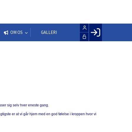
OM OS
GALLERI
Facebook login
Husk mig
Glemt password
Opret profil
LOG IND
resser sig selv hver eneste gang.
tigste er at vi går hjem med en god følelse i kroppen hvor vi