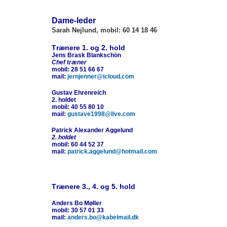
Dame-leder
Sarah Nejlund, mobil: 60 14 18 46
Trænere
1. og 2. hold
Jens Brask Blankschön
Chef træner
mobil: 28 51 66 67
mail:
jernjenner@icloud.com
Gustav Ehrenreich
2. holdet
mobil: 40 55 80 10
mail:
gustave1998@live.com
Patrick Alexander Aggelund
2. holdet
mobil: 60 44 52 37
mail:
patrick.aggelund@hotmail.com
Trænere 3
., 4. og 5. hold
Anders Bo Møller
mobil: 30 57 01 33
mail:
anders.bo@kabelmail.dk