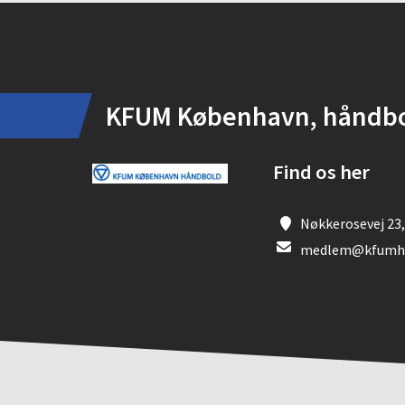
Instagram
KFUM København, håndb
Find os her
Nøkkerosevej 23,
medlem@kfumha