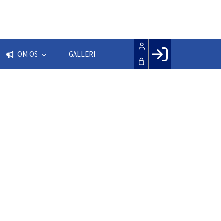
OM OS
GALLERI
Facebook login
Husk mig
Glemt password
Opret profil
LOG IND