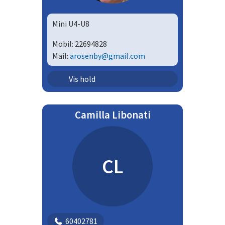
Mini U4-U8
Mobil:
22694828
Mail:
arosenby@gmail.com
Ungdom - mix | U05
Vis hold
Ungdom - mix | U06
Camilla Libonati
Ungdom - mix | U07
Ungdom - mix | U08
CL
60402781