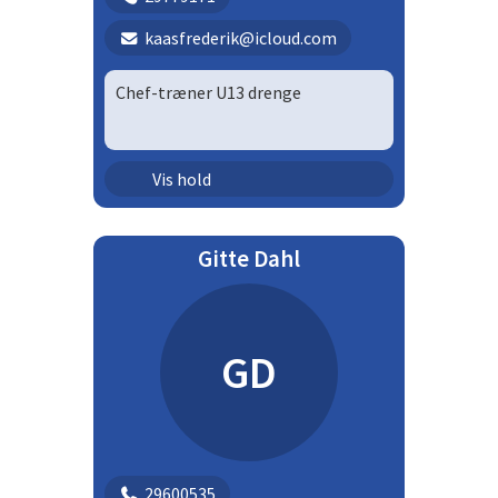
kaasfrederik@icloud.com
Chef-træner U13 drenge
Ungdom - drenge | U13D
Vis hold
Gitte Dahl
GD
29600535