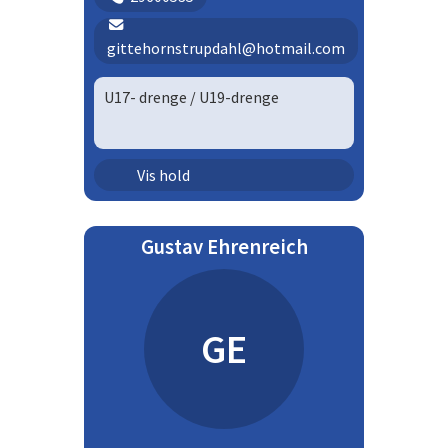
gittehornstrupdahl@hotmail.com
U17- drenge / U19-drenge
Ungdom - drenge | U17D
Vis hold
Ungdom - drenge | U19D
Gustav Ehrenreich
GE