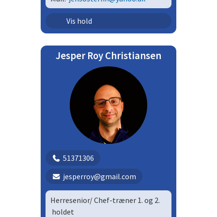
Styrkehuset | Sty
Vis hold
Jesper Roy Christiansen
51371306
jesperroy@gmail.com
Herresenior/ Chef-træner 1. og 2.
holdet