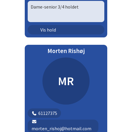
Dame-senior 3/4 holdet
Senior - damer | Dsek
Vis hold
Morten Rishøj
MR
61127375
morten_rishoj@hotmail.com