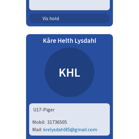
Senior - herrer | HS12
Vis hold
Kåre Helth Lysdahl
KHL
U17-Piger
Mobil:
31736505
Mail:
krelysdahl85@gmail.com