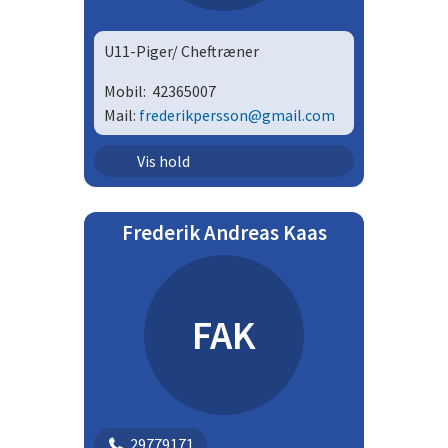
U11-Piger/ Cheftræner
Mobil:
42365007
Mail:
frederikpersson@gmail.com
Ungdom - piger | U11P
Vis hold
Frederik Andreas Kaas
FAK
29779171