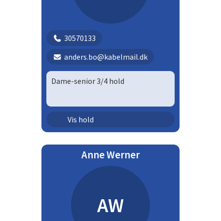
30570133
anders.bo@kabelmail.dk
Dame-senior 3/4 hold
Senior - damer | Dsek
Vis hold
Anne Werner
AW