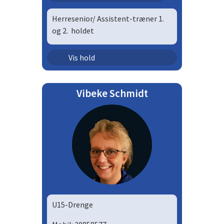
Herresenior/ Assistent-træner 1.
og 2. holdet
Senior - herrer | HS12
Vis hold
Vibeke Schmidt
U15-Drenge