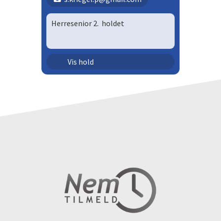
Herresenior 2. holdet
Senior - herrer | HS12
Vis hold