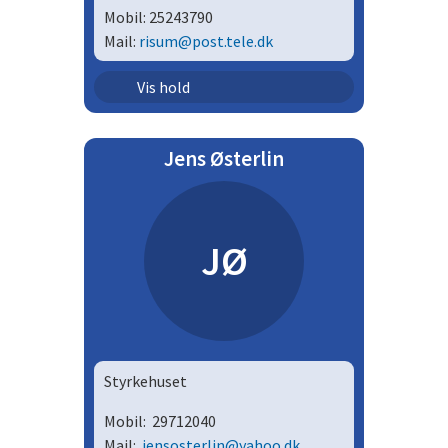
Mobil:
25243790
Mail:
risum@post.tele.dk
Senior - herrer | Hsek
Vis hold
Jens Østerlin
JØ
Styrkehuset
Mobil:
29712040
Mail:
jensosterlin@yahoo.dk