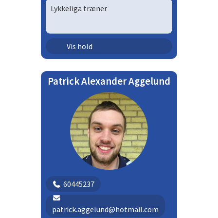
Lykkeliga træner
Ungdom - mix | Lykkeliga
Vis hold
Patrick Alexander Aggelund
60445237
patrick.aggelund@hotmail.com