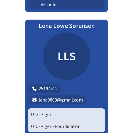
Ungdom - piger | U17P
Vis hold
Lena Løwe Sørensen
LLS
25194512
lena0803@gmail.com
U13-Piger
U15-Piger - koordinator