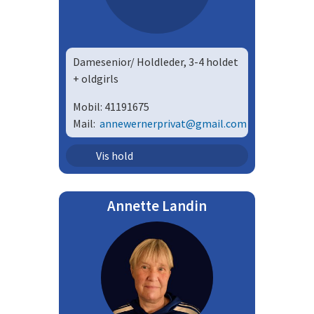
Damesenior/ Holdleder, 3-4 holdet
+ oldgirls
Mobil:
41191675
Mail:
annewernerprivat@gmail.com
Senior - damer | Dsek
Vis hold
Annette Landin