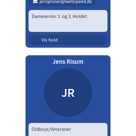
jernjenner@webspeed.dk
Damesenior 1. og 2. Holdet
Senior - damer | DS12
Vis hold
Jens Risum
JR
Oldboys/Veteraner