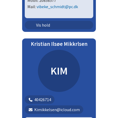
Mobil: 20858577
Mail:
vibeke_schmidt@pc.dk
Ungdom - drenge | U15D
Vis hold
Kristian Ilsøe Mikkrlsen
KIM
40426714
Kimikkelsen@icloud.com