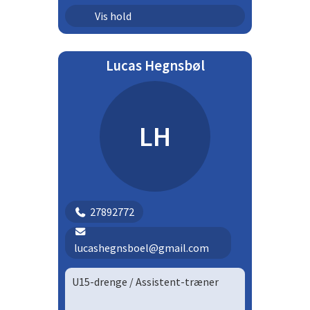
Ungdom - piger | U13P
Vis hold
Ungdom - piger | U15P
Lucas Hegnsbøl
LH
27892772
lucashegnsboel@gmail.com
U15-drenge / Assistent-træner