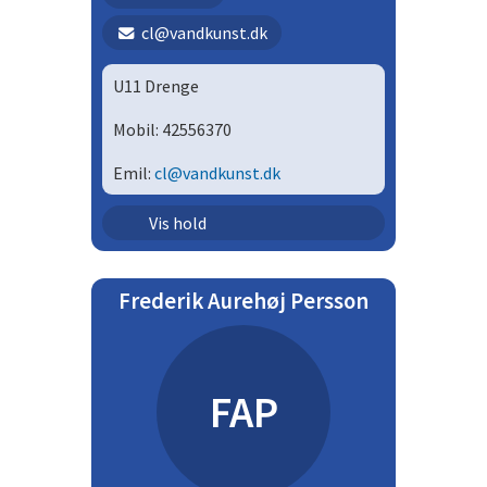
cl@vandkunst.dk
U11 Drenge
Mobil: 42556370
Emil:
cl@vandkunst.dk
Ungdom - drenge | U11D
Vis hold
Frederik Aurehøj Persson
FAP