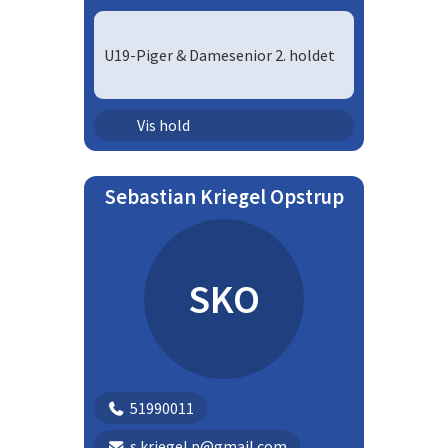
U19-Piger & Damesenior 2. holdet
Senior - damer | DS12
Vis hold
Ungdom - piger | U19P
Sebastian Kriegel Opstrup
SKO
51990011
s.kriegel.p@gmail.com