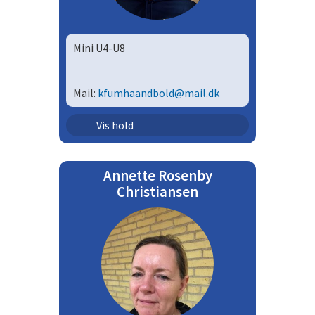
Mini U4-U8
Mail:
kfumhaandbold@mail.dk
Ungdom - mix | U05
Vis hold
Ungdom - mix | U06
Annette Rosenby
Ungdom - mix | U07
Christiansen
Ungdom - mix | U08