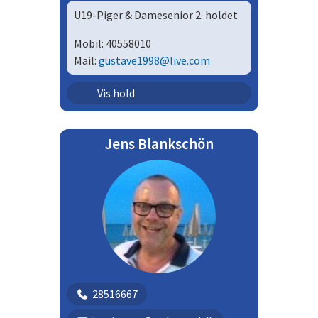
U19-Piger & Damesenior 2. holdet
Mobil:
40558010
Mail:
gustave1998@live.com
Senior - damer | DS12
Vis hold
Ungdom - piger | U19P
Jens Blankschön
28516667