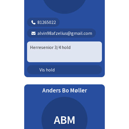
81265022
alvin98afzelius@gmail.com
Herresenior 3/4 hold
Senior - herrer | Hsek
Vis hold
Anders Bo Møller
ABM