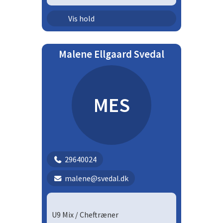
Ungdom - drenge | U15D
Vis hold
Malene Ellgaard Svedal
MES
29640024
malene@svedal.dk
U9 Mix / Cheftræner