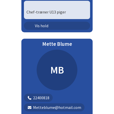
Chef-træner U13 piger
Ungdom - piger | U13P
Vis hold
Mette Blume
MB
22400818
Metteblume@hotmail.com