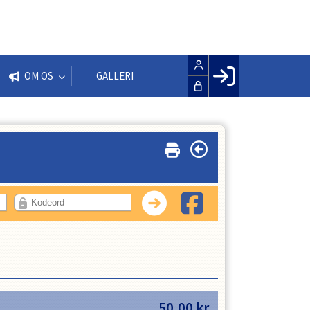
OM OS
GALLERI
Facebook login
Husk mig
Glemt password
Opret profil
LOG IND
50,00
kr.