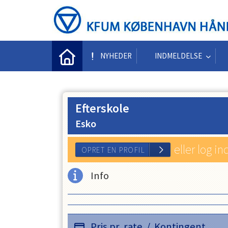
NYHEDER
INDMELDELSE
Efterskole
Esko
eller log in
Info
OPRET EN PROFIL
Pris pr. rate
/
Kontingent