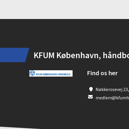
Instagram
KFUM København, håndb
Find os her
Nøkkerosevej 23,
medlem@kfumha