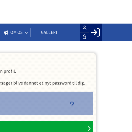
OM OS
GALLERI
Facebook login
Husk mig
Glemt password
 profil.
Opret profil
sager blive dannet et nyt password til dig.
LOG IND