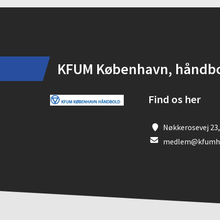
Instagram
KFUM København, håndb
Find os her
Nøkkerosevej 23,
medlem@kfumha