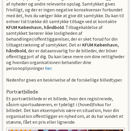
af nyheder og andre relevante opslag. Samtykket gives
frivilligt, og der er ingen negative konsekvenser forbundet
med det, hvis du vælger ikke at give dit samtykke. Du kan til
enhver tid trække dit samtykke tilbage ved at kontakte
KFUM København, håndbold
. Tilbagekaldelse af
samtykket berører ikke lovligheden af
behandlinger/offentliggørelser, der er sket forud for din
tilbagetrækning af samtykket. Det er
KFUM København,
håndbold
, der er dataansvarlig for de billeder, der bliver
offentliggjort af dig. Du kan læse mere om dine rettigheder
og hvordan organisationen behandler dine
personoplysninger
her
.
Nedenfor gives en beskrivelse af de forskellige billedtyper.
Portrætbillede
Et portrætbillede er et billede, hvor den registrerede,
såsom sportsudøveren, er tydeligt i (hoved)fokus for
billedet. Det kan eksempelvis være en situation, hvor din
organisation offentliggør en nyhed om, at du har vundet et
stævne, fået en pris eller lignende.