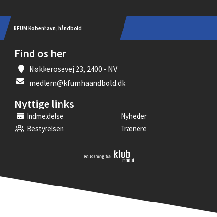
KFUM København, håndbold
Find os her
Nøkkerosevej 23, 2400 - NV
medlem@kfumhaandbold.dk
Nyttige links
Indmeldelse
Nyheder
Bestyrelsen
Trænere