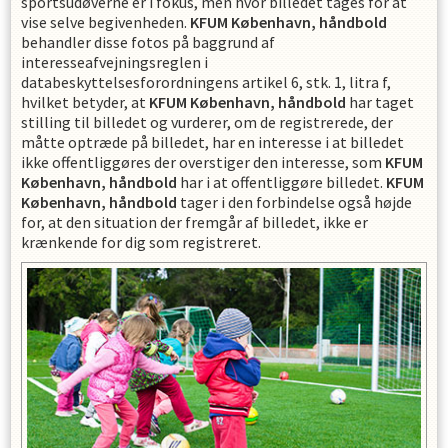
sportsudøverne er i fokus, men hvor billedet tages for at
vise selve begivenheden.
KFUM København, håndbold
behandler disse fotos på baggrund af
interesseafvejningsreglen i
databeskyttelsesforordningens artikel 6, stk. 1, litra f,
hvilket betyder, at
KFUM København, håndbold
har taget
stilling til billedet og vurderer, om de registrerede, der
måtte optræde på billedet, har en interesse i at billedet
ikke offentliggøres der overstiger den interesse, som
KFUM
København, håndbold
har i at offentliggøre billedet.
KFUM
København, håndbold
tager i den forbindelse også højde
for, at den situation der fremgår af billedet, ikke er
krænkende for dig som registreret.